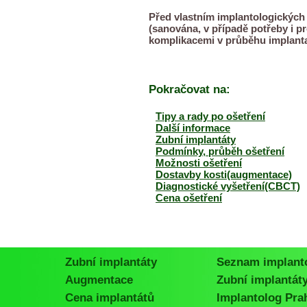
Před vlastním implantologických 
(sanována, v případě potřeby i pr
komplikacemi v průběhu implantac
Pokračovat na:
Tipy a rady po ošetření
Další informace
Zubní implantáty
Podmínky, průběh ošetření
Možnosti ošetření
Dostavby kosti(augmentace)
Diagnostické vyšetření(CBCT)
Cena ošetření
Zubní implantáty
Seznam implant
Augmentace
Zubní implantát
Cena implantátů
Implantolog Pra