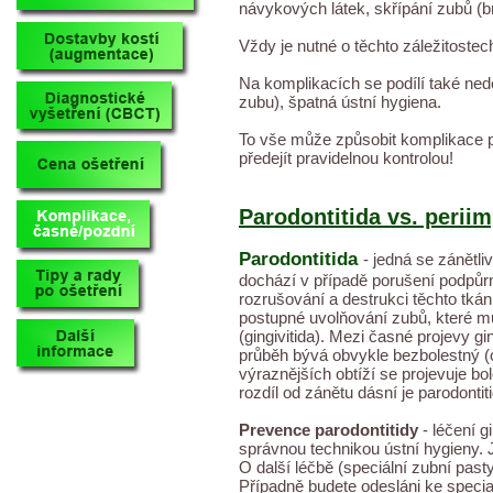
návykových látek, skřípání zubů (
Vždy je nutné o těchto záležitoste
Na komplikacích se podílí také ne
zubu), špatná ústní hygiena.
To vše může způsobit komplikace p
předejít pravidelnou kontrolou!
Parodontitida vs. periim
Parodontitida
- jedná se zánětli
dochází v případě porušení podpůrn
rozrušování a destrukci těchto tká
postupné uvolňování zubů, které můž
(gingivitida). Mezi časné projevy gi
průběh bývá obvykle bezbolestný (
výraznějších obtíží se projevuje b
rozdíl od zánětu dásní je parodontit
Prevence parodontitidy
- léčení g
správnou technikou ústní hygieny. 
O další léčbě (speciální zubní past
Případně budete odesláni ke special