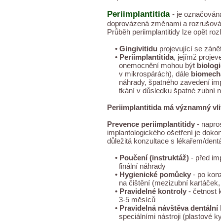
Periimplantitida
- je označována
doprovázená změnami a rozrušován
Průběh periimplantitidy lze opět rozl
•
Gingivitidu
projevující se záně
•
Periimplantitida
, jejímž proje
onemocnění mohou být
biolog
v mikrospárách), dále
biomech
náhrady, špatného zavedení imp
tkání v důsledku špatné zubní ná
Periimplantitida má významný vliv 
Prevence periimplantitidy
- napro
implantologického ošetření je doko
důležitá konzultace s lékařem/dentá
•
Poučení (instruktáž)
- před im
finální náhrady
•
Hygienické pomůcky
- po kon
na čištění (mezizubní kartáček, j
•
Pravidelné kontroly
- četnost 
3-5 měsíců
•
Pravidelná návštěva dentální
speciálními nástroji (plastové kyr