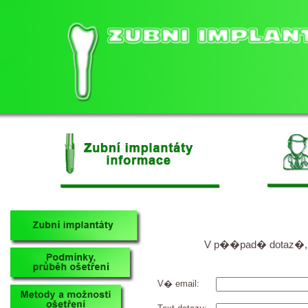
V p��pad� dotaz�, 
V� email: